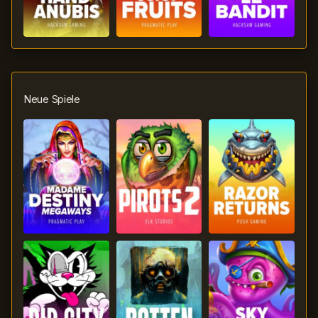
Neue Spiele