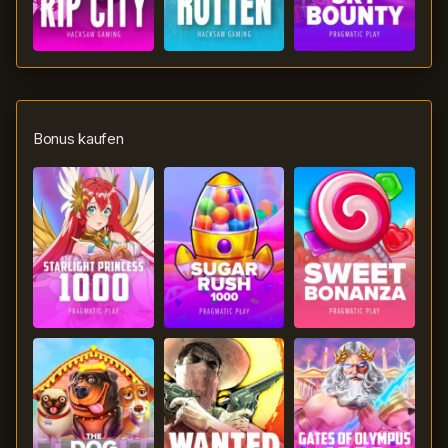
Bonus kaufen