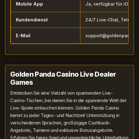
Mobile App
Ja, verfügbar für iOS un
Kundendienst
24/7 Live-Chat, Telefon
E-Mail
support@goldenpandac
Golden Panda Casino Live Dealer
Games
Entdecken Sie eine Vielzahl von spannenden Live-
Casino-Tischen, bei denen Sie in die spannende Welt der
Live-Spiele eintauchen können. Golden Panda Casino
bietet zu jeder Tages- und Nachtzeit Unterstützung in
verschiedenen Sprachen, großzügige Cashback-
Angebote, Turniere und exklusive Bonusangebote.
Erfahren Sie faires Spiel und unvergleichliche Unterhaltung