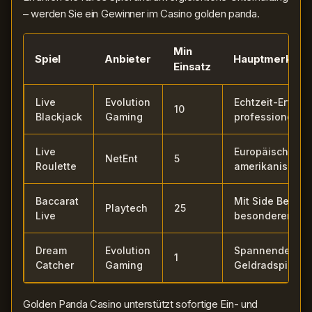
– werden Sie ein Gewinner im Casino golden panda.
Min
Spiel
Anbieter
Hauptmerkmal
Einsatz
Live
Evolution
Echtzeit-Erfahr
10
Blackjack
Gaming
professionellen
Live
Europäische un
NetEnt
5
Roulette
amerikanische 
Baccarat
Mit Side Bets u
Playtech
25
Live
besonderen We
Dream
Evolution
Spannendes
1
Catcher
Gaming
Geldradspiel
Golden Panda Casino unterstützt sofortige Ein- und