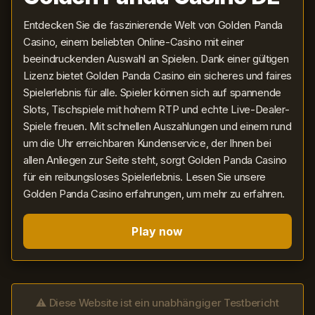
Entdecken Sie die faszinierende Welt von Golden Panda
Casino, einem beliebten Online-Casino mit einer
beeindruckenden Auswahl an Spielen. Dank einer gültigen
Lizenz bietet Golden Panda Casino ein sicheres und faires
Spielerlebnis für alle. Spieler können sich auf spannende
Slots, Tischspiele mit hohem RTP und echte Live-Dealer-
Spiele freuen. Mit schnellen Auszahlungen und einem rund
um die Uhr erreichbaren Kundenservice, der Ihnen bei
allen Anliegen zur Seite steht, sorgt Golden Panda Casino
für ein reibungsloses Spielerlebnis. Lesen Sie unsere
Golden Panda Casino erfahrungen, um mehr zu erfahren.
Play now
⚠ Diese Website ist ein unabhängiger Testbericht