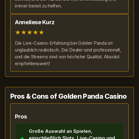
immer bereit zu helfen.
Anneliese Kurz
★
★
★
★
★
Die Live-Casino-Erfahrung bei Golden Panda ist
unglaublich realistisch. Die Dealer sind professionell,
und die Streams sind von höchster Qualität. Absolut
empfehlenswert!
Pros & Cons of Golden Panda Casino
Pros
Große Auswahl an Spielen,
einschließlich Slots, Live-Casino und