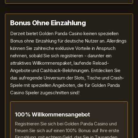
Bonus Ohne Einzahlung
Derzeit bietet Golden Panda Casino keinen speziellen
Bonus ohne Einzahlung für deutsche Nutzer an. Allerdings
können Sie zahlreiche exklusive Vorteile in Anspruch
nehmen, sobald Sie sich registrieren - darunter ein
attraktives Willkommenspaket, laufende Reload-
Angebote und Cashback-Belohnungen. Entdecken Sie
das aufregende Universum der Slots, Tische und Crash-
Spiele mit speziellen Angeboten, die für Golden Panda
Casino Spieler zugeschnitten sind!
100% Willkommensangebot
Registrieren Sie sich bei Golden Panda Casino und
freuen Sie sich auf einen 100% Bonus auf Ihre erste
Einzahlung, mit echtem Geld, das Sie in Tausenden