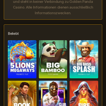
und steht in keiner Verbindung zu Golden Panda
Casino. Alle Informationen dienen ausschließlich
Informationszwecken.
Beliebt