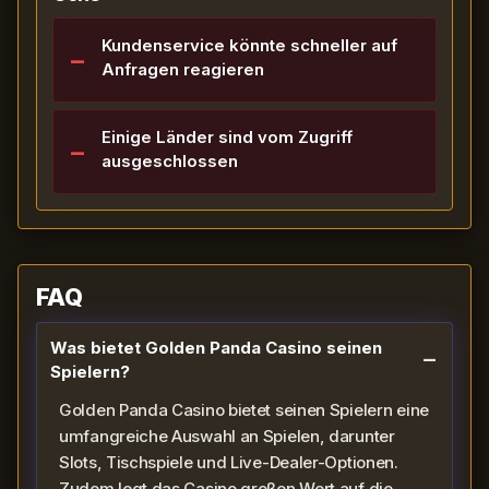
Kundenservice könnte schneller auf
Anfragen reagieren
Einige Länder sind vom Zugriff
ausgeschlossen
FAQ
Was bietet Golden Panda Casino seinen
Spielern?
Golden Panda Casino bietet seinen Spielern eine
umfangreiche Auswahl an Spielen, darunter
Slots, Tischspiele und Live-Dealer-Optionen.
Zudem legt das Casino großen Wert auf die