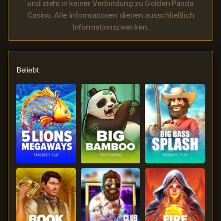
und steht in keiner Verbindung zu Golden Panda
Casino. Alle Informationen dienen ausschließlich
Informationszwecken.
Beliebt