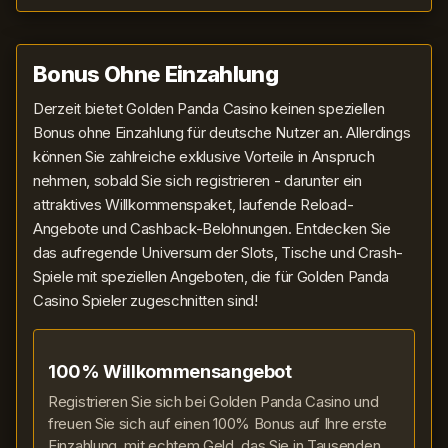
Bonus Ohne Einzahlung
Derzeit bietet Golden Panda Casino keinen speziellen
Bonus ohne Einzahlung für deutsche Nutzer an. Allerdings
können Sie zahlreiche exklusive Vorteile in Anspruch
nehmen, sobald Sie sich registrieren - darunter ein
attraktives Willkommenspaket, laufende Reload-
Angebote und Cashback-Belohnungen. Entdecken Sie
das aufregende Universum der Slots, Tische und Crash-
Spiele mit speziellen Angeboten, die für Golden Panda
Casino Spieler zugeschnitten sind!
100% Willkommensangebot
Registrieren Sie sich bei Golden Panda Casino und
freuen Sie sich auf einen 100% Bonus auf Ihre erste
Einzahlung, mit echtem Geld, das Sie in Tausenden