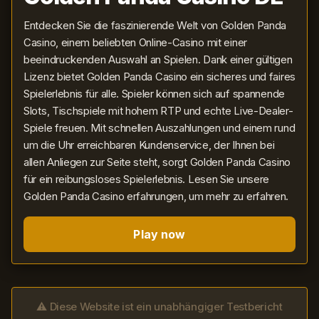
Entdecken Sie die faszinierende Welt von Golden Panda
Casino, einem beliebten Online-Casino mit einer
beeindruckenden Auswahl an Spielen. Dank einer gültigen
Lizenz bietet Golden Panda Casino ein sicheres und faires
Spielerlebnis für alle. Spieler können sich auf spannende
Slots, Tischspiele mit hohem RTP und echte Live-Dealer-
Spiele freuen. Mit schnellen Auszahlungen und einem rund
um die Uhr erreichbaren Kundenservice, der Ihnen bei
allen Anliegen zur Seite steht, sorgt Golden Panda Casino
für ein reibungsloses Spielerlebnis. Lesen Sie unsere
Golden Panda Casino erfahrungen, um mehr zu erfahren.
Play now
⚠ Diese Website ist ein unabhängiger Testbericht