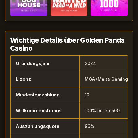
Wichtige Details über Golden Panda
Casino
Gründungsjahr
2024
Lizenz
MGA (Malta Gaming Auth
Mindesteinzahlung
10
Willkommensbonus
100% bis zu 500
Auszahlungsquote
96%