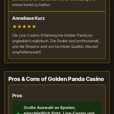
immer bereit zu helfen.
Anneliese Kurz
★
★
★
★
★
Die Live-Casino-Erfahrung bei Golden Panda ist
unglaublich realistisch. Die Dealer sind professionell,
und die Streams sind von höchster Qualität. Absolut
empfehlenswert!
Pros & Cons of Golden Panda Casino
Pros
Große Auswahl an Spielen,
einschließlich Slots, Live-Casino und