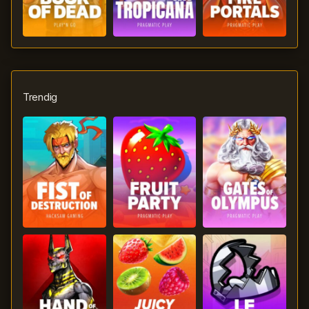
Trendig